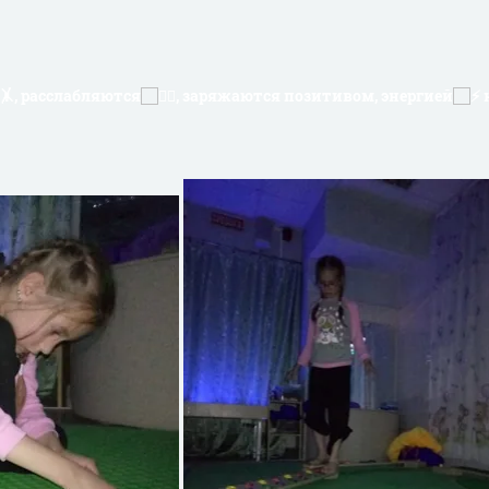
, расслабляются
, заряжаются позитивом, энергией
н