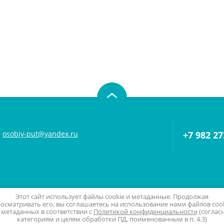
osobiy-put@yandex.ru
+7 982 27
Этот сайт использует файлы cookie и метаданные. Продолжая
осматривать его, вы соглашаетесь на использование нами файлов coo
 метаданных в соответствии с
Политикой конфиденциальности
(соглас
категориям и целям обработки ПД, поименованным в п. 4.3)