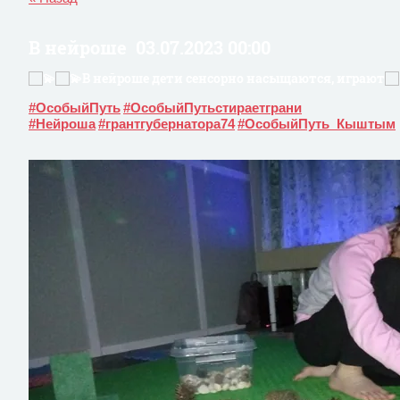
В нейроше
03.07.2023 00:00
В нейроше дети сенсорно насыщаются, играют
#ОсобыйПуть
#ОсобыйПутьстираетграни
#Нейроша
#грантгубернатора74
#ОсобыйПуть_Кыштым