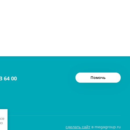
3 64 00
Помочь
kie
но
сделать сайт
в megagroup.ru