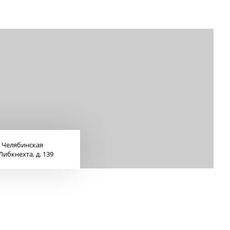
, Челябинская
Либкнехта, д. 139